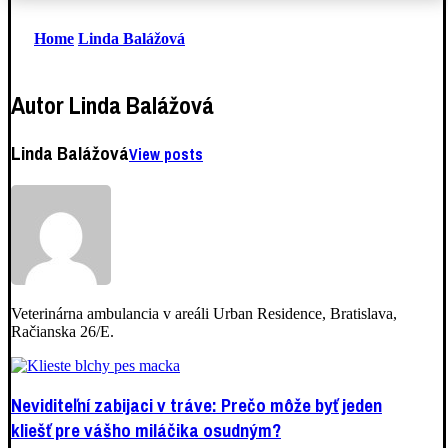
Home
Linda Balážová
Autor
Linda Balážová
Linda Balážová
View posts
Veterinárna ambulancia v areáli Urban Residence, Bratislava,
Račianska 26/E.
Neviditeľní zabijaci v tráve: Prečo môže byť jeden
kliešť pre vášho miláčika osudným?