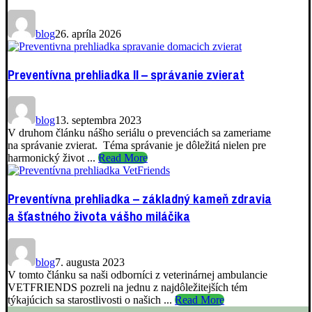
blog
26. apríla 2026
Preventívna prehliadka II – správanie zvierat
blog
13. septembra 2023
V druhom článku nášho seriálu o prevenciách sa zameriame
na správanie zvierat. Téma správanie je dôležitá nielen pre
harmonický život ...
Read More
Preventívna prehliadka – základný kameň zdravia
a šťastného života vášho miláčika
blog
7. augusta 2023
V tomto článku sa naši odborníci z veterinárnej ambulancie
VETFRIENDS pozreli na jednu z najdôležitejších tém
týkajúcich sa starostlivosti o našich ...
Read More